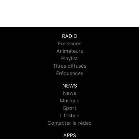
RADIO
Emissions
Animateurs
Playlist
Titres diffusés
Fréquences
NEWS
News
Musique
Sport
Lifestyle
Contacter la rédac
APPS