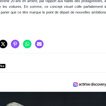
revenir 20 ans en arrière, par rapport aux habits des protagonistes, 
que les voitures. En somme, ce concept visuel colle parfaitement 
 à parier que ce titre marque le point de départ de nouvelles ambition
fira