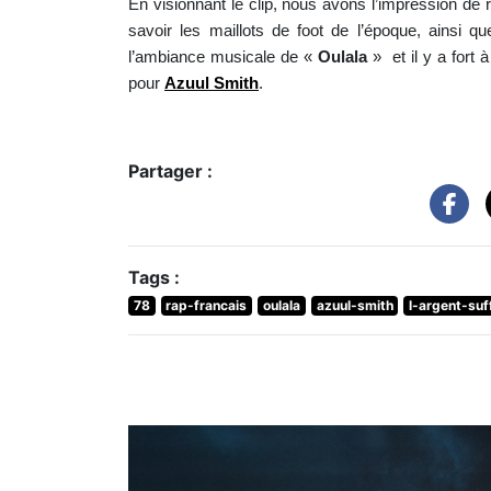
En visionnant le clip, nous avons l’impression de 
savoir les maillots de foot de l’époque, ainsi 
l’ambiance musicale de «
Oulala
» et il y a fort
pour
Azuul Smith
.
Partager :
Tags :
78
rap-francais
oulala
azuul-smith
l-argent-suf