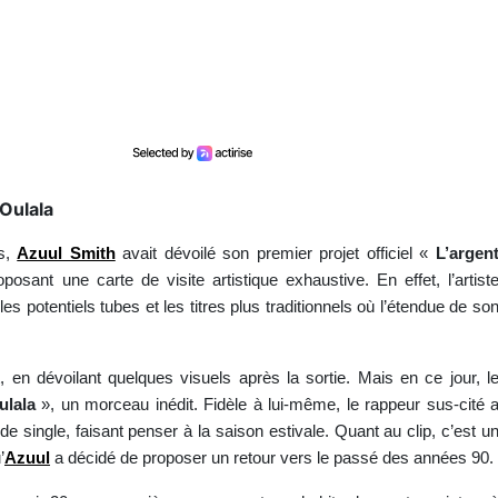
 Oulala
es,
Azuul Smith
avait dévoilé son premier projet officiel «
L’argen
ant une carte de visite artistique exhaustive. En effet, l’artist
les potentiels tubes et les titres plus traditionnels où l’étendue de so
 en dévoilant quelques visuels après la sortie. Mais en ce jour, l
ulala
», un morceau inédit. Fidèle à lui-même, le rappeur sus-cité 
e single, faisant penser à la saison estivale. Quant au clip, c’est u
’
Azuul
a décidé de proposer un retour vers le passé des années 90.