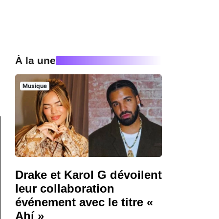
À la une
Musique
Drake et Karol G dévoilent
leur collaboration
événement avec le titre «
Ahí »