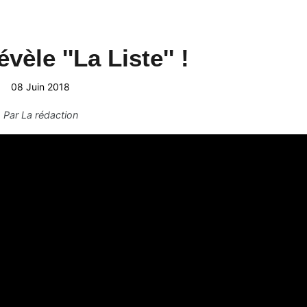
vèle ''La Liste'' !
08 Juin 2018
Par
La rédaction