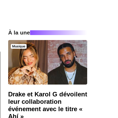
À la une
Musique
Drake et Karol G dévoilent
leur collaboration
événement avec le titre «
Ahí »