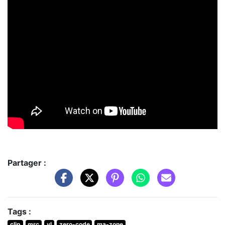
Partager :
Tags :
clip
mrc
yl
zero-code
ma-zone