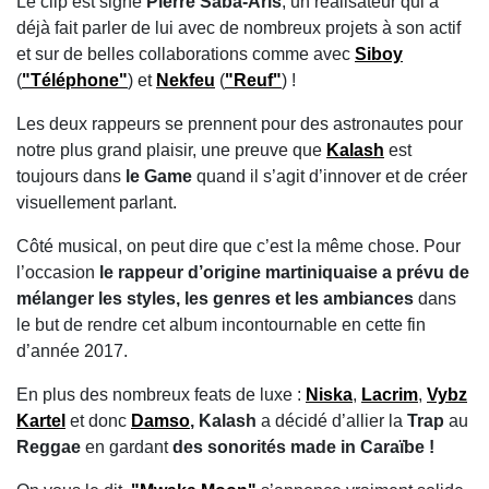
Le clip est signé
Pierre Saba-Aris
, un réalisateur qui a
déjà fait parler de lui avec de nombreux projets à son actif
et sur de belles collaborations comme avec
Siboy
(
"Téléphone"
) et
Nekfeu
(
"Reuf"
) !
Les deux rappeurs se prennent pour des astronautes pour
notre plus grand plaisir, une preuve que
Kalash
est
toujours dans
le Game
quand il s’agit d’innover et de créer
visuellement parlant.
Côté musical, on peut dire que c’est la même chose. Pour
l’occasion
le rappeur d’origine martiniquaise a prévu de
mélanger les styles, les genres et les ambiances
dans
le but de rendre cet album incontournable en cette fin
d’année 2017.
En plus des nombreux feats de luxe :
Niska
,
Lacrim
,
Vybz
Kartel
et donc
Damso
,
Kalash
a décidé d’allier la
Trap
au
Reggae
en gardant
des sonorités made in Caraïbe !