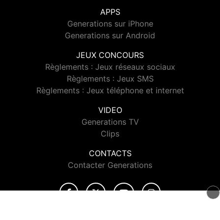
APPS
Generations sur iPhone
Generations sur Android
JEUX CONCOURS
Règlements : Jeux réseaux sociaux
Règlements : Jeux SMS
Règlements : Jeux téléphone et internet
VIDEO
Generations TV
Clips
CONTACTS
Contacter Generations