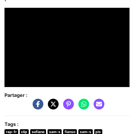
Partager :
Tags :
rap-fr
clip
sofiane
sam-s
fianso
sam-s
pls