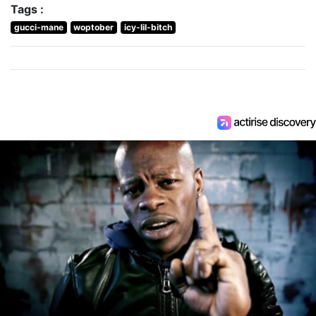
Tags :
gucci-mane
woptober
icy-lil-bitch