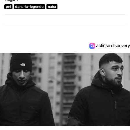
pnl
dans-la-legende
naha