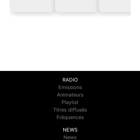
RADIO
Emissions
Animateurs
Playlist
Titres diffusés
Fréquences
NEWS
News