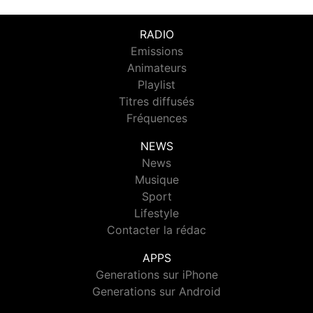
RADIO
Emissions
Animateurs
Playlist
Titres diffusés
Fréquences
NEWS
News
Musique
Sport
Lifestyle
Contacter la rédac
APPS
Generations sur iPhone
Generations sur Android