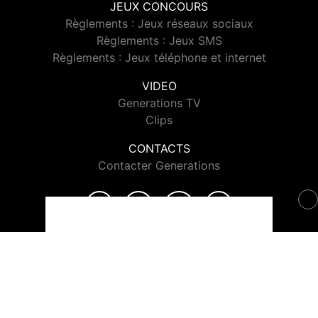
JEUX CONCOURS
Règlements : Jeux réseaux sociaux
Règlements : Jeux SMS
Règlements : Jeux téléphone et internet
VIDEO
Generations TV
Clips
CONTACTS
Contacter Generations
© 2026 Generations Tous droits réservés.
Signaler un contenu
-
Mentions légales
-
Politique de cookies
-
Contact