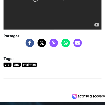
Partager :
Tags :
s-pi
amy
chairman