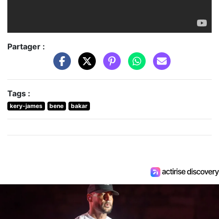
Partager :
Tags :
kery-james
bene
bakar