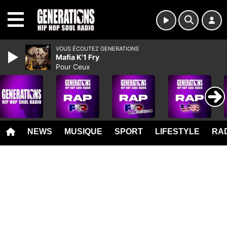
MENU
VOUS ÉCOUTEZ GENERATIONS
Mafia K'1 Fry
Pour Ceux
NEWS
MUSIQUE
SPORT
LIFESTYLE
RAD