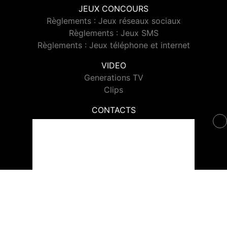
JEUX CONCOURS
Règlements : Jeux réseaux sociaux
Règlements : Jeux SMS
Règlements : Jeux téléphone et internet
VIDEO
Generations TV
Clips
CONTACTS
Contacter Generations
© 2026 Generations Tous droits réservés.
Signaler un contenu
-
Mentions légales
-
Politique de cookies
-
Contact