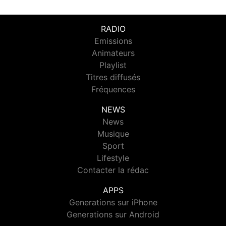
RADIO
Emissions
Animateurs
Playlist
Titres diffusés
Fréquences
NEWS
News
Musique
Sport
Lifestyle
Contacter la rédac
APPS
Generations sur iPhone
Generations sur Android