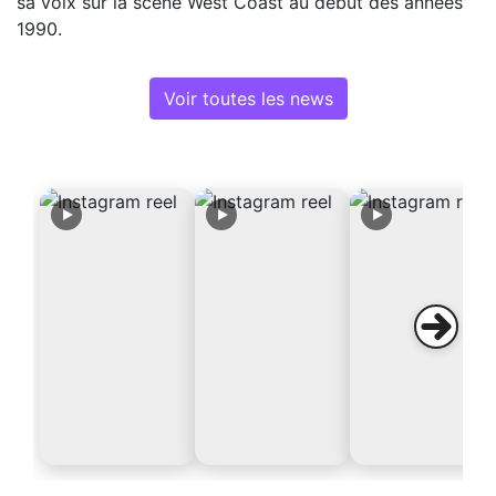
sa voix sur la scène West Coast au début des années
1990.
Voir toutes les news