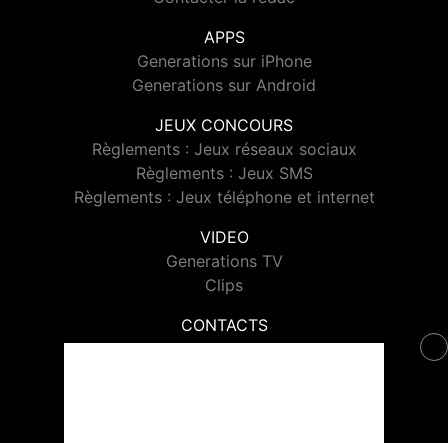
APPS
Generations sur iPhone
Generations sur Android
JEUX CONCOURS
Règlements : Jeux réseaux sociaux
Règlements : Jeux SMS
Règlements : Jeux téléphone et internet
VIDEO
Generations TV
Clips
CONTACTS
Contacter Generations