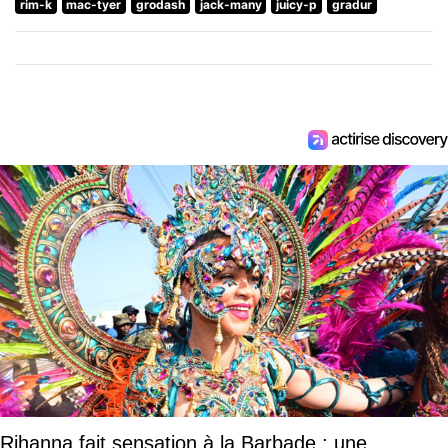
rim-k
mac-tyer
grodash
jack-many
juicy-p
gradur
Rihanna fait sensation à la Barbade : une