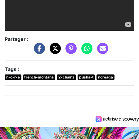
Partager :
Tags :
n-o-r-e
french-montana
2-chainz
pusha-t
noreaga