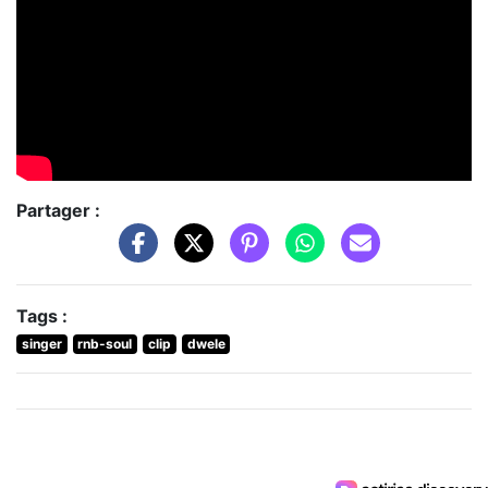
Partager :
Tags :
singer
rnb-soul
clip
dwele