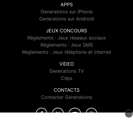
APPS
Generations sur iPhone
Generations sur Android
JEUX CONCOURS
Règlements : Jeux réseaux sociaux
Règlements : Jeux SMS
Règlements : Jeux téléphone et internet
VIDEO
Generations TV
Clips
CONTACTS
Contacter Generations