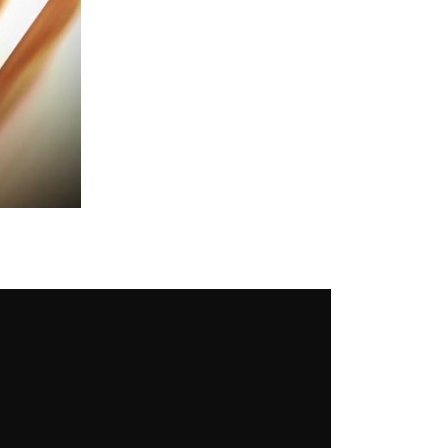
Musique
A$AP Rocky prêt à
affronter Drake « à mains
nues » : le clash prend
une nouvelle tournure
En pleine promotion de son nouvel
album, A$AP Rocky a été interrogé sur
son conflit avec Drake. Sans détour, le
rappeur de Harlem a assuré qu'il