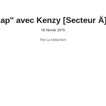
p'' avec Kenzy [Secteur Ä]
me Partie) !
18 Février 2015
Par
La rédaction