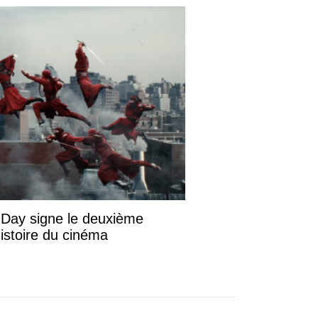
Affaire Tupac Shakur :
Suge Knight annoncé
comme témoin potentiel
au procès du meurtre du
rappeur
Près de trente ans après la mort de
Tupac Shakur, l’enquête connaît un
nouveau tournant judiciaire. La liste
des témoins potentiels du procès de
Duane "Keffe D" Davis, accusé dans
l’affaire du meurtre du rappeur en 1996,