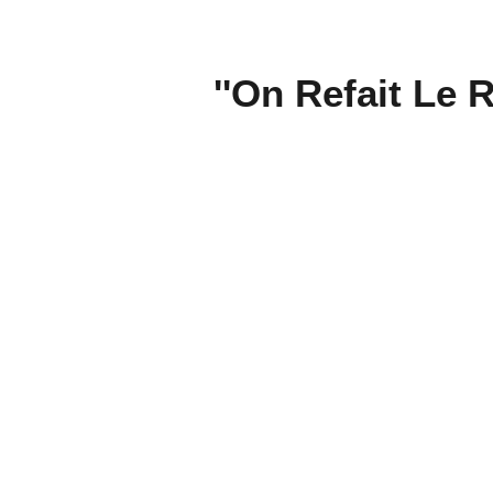
''On Refait Le Ra
(3è