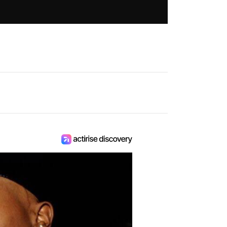
Ce qui devait être le début d'une
collaboration entre A$AP Rocky et le
designer graphique Allan Peters a
finalement tourné court. Le rappeur
américain a mis fin au projet après que
le créatif a publié sur Instagram une
capture d'écran de leur conversation
privée, relançant le débat sur la
confidentialité professionnelle et les
limites de l'exposition sur les réseaux
sociaux.
Musique