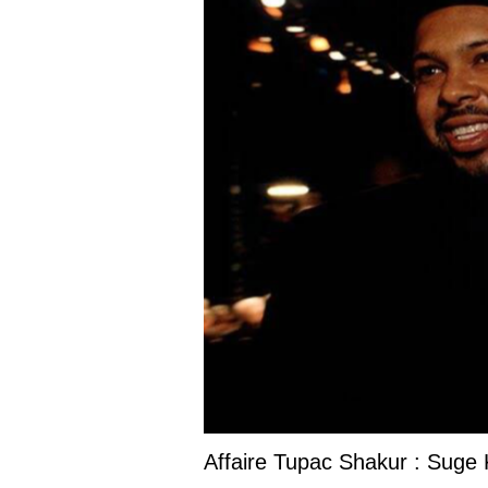
Affaire Tupac Shakur : Suge Knight 
meurtre du rappeur