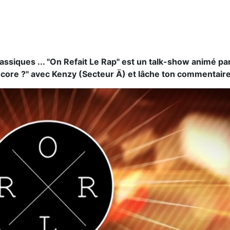
classiques ... "On Refait Le Rap" est un talk-show animé
k. Mate la vidéo "Et si le Secteur Ä existait encore ?" avec
ire