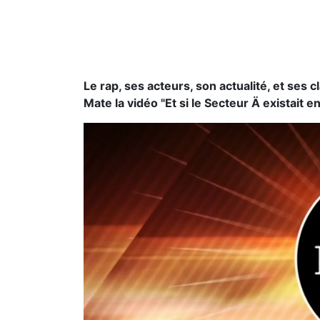
Le rap, ses acteurs, son actualité, et ses 
par Olivier Cachin, Sear et Jean-Pierre Sec
Kenzy (Secteur Ä) et lâche ton commenta