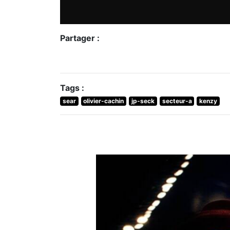
Tags :
sear
olivier-cachin
jp-seck
secteur-a
kenzy