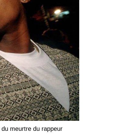
Née un 4 août : Yo-Yo,
l'une des pionnières du
rap féminin de la côte
Ouest
Le 4 août 1971 naît Yolanda Whitaker,
plus connue sous le nom de Yo-Yo. Si
elle n'a jamais bénéficié de la même
exposition médiatique que Queen
Latifah ou MC Lyte, la rappeuse
californienne s'est imposée comme
l'une des premières artistes féminines à
faire entendre sa voix sur la scène
West Coast au début des années 1990.