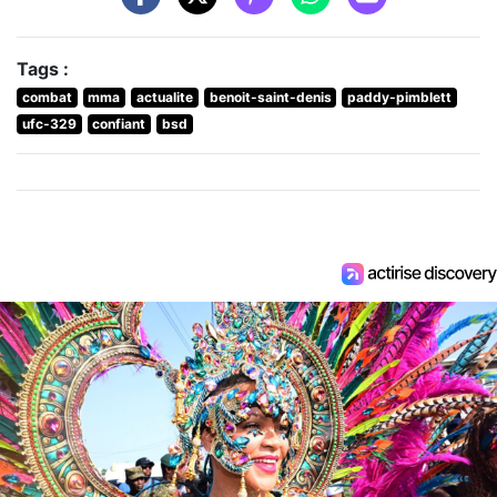
Tags :
combat
mma
actualite
benoit-saint-denis
paddy-pimblett
ufc-329
confiant
bsd