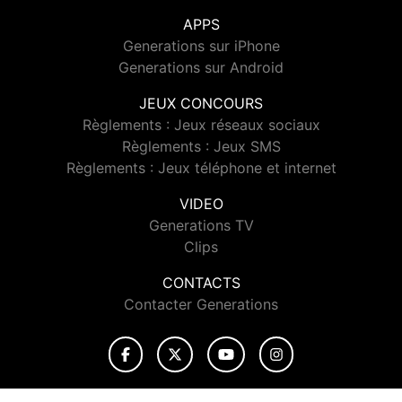
APPS
Generations sur iPhone
Generations sur Android
JEUX CONCOURS
Règlements : Jeux réseaux sociaux
Règlements : Jeux SMS
Règlements : Jeux téléphone et internet
VIDEO
Generations TV
Clips
CONTACTS
Contacter Generations