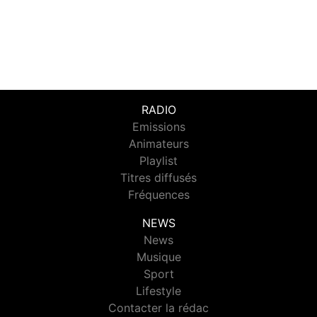
RADIO
Emissions
Animateurs
Playlist
Titres diffusés
Fréquences
NEWS
News
Musique
Sport
Lifestyle
Contacter la rédac