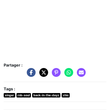
Partager :
Tags :
singer
rnb-soul
back-in-the-dayz
chic