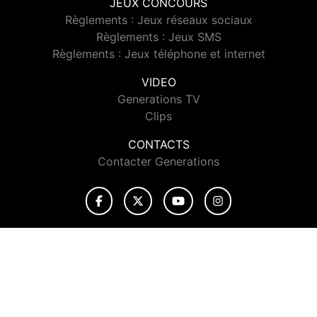
JEUX CONCOURS
Règlements : Jeux réseaux sociaux
Règlements : Jeux SMS
Règlements : Jeux téléphone et internet
VIDEO
Generations TV
Clips
CONTACTS
Contacter Generations
© 2026 Generations Tous droits réservés.
Signaler un contenu
-
Mentions légales
-
Politique de cookies
-
Contact