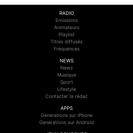
RADIO
Emissions
Animateurs
Playlist
Titres diffusés
Fréquences
NEWS
News
Musique
Sport
Lifestyle
Contacter la rédac
APPS
Generations sur iPhone
Generations sur Android