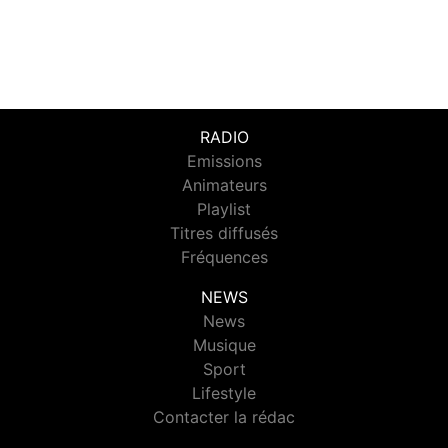
RADIO
Emissions
Animateurs
Playlist
Titres diffusés
Fréquences
NEWS
News
Musique
Sport
Lifestyle
Contacter la rédac