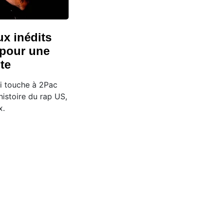
x inédits
 pour une
te
i touche à 2Pac
 histoire du rap US,
x.