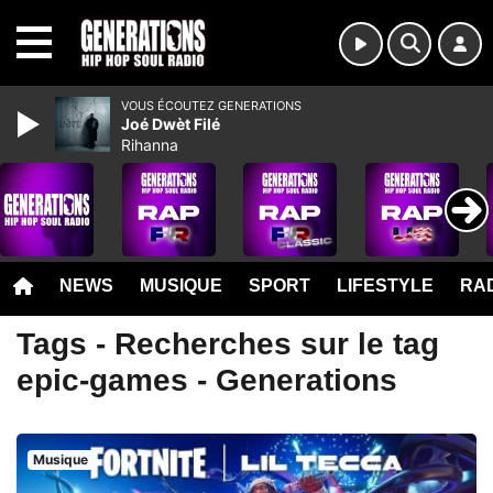
MENU
VOUS ÉCOUTEZ GENERATIONS
Joé Dwèt Filé
Rihanna
NEWS
MUSIQUE
SPORT
LIFESTYLE
RAD
Tags - Recherches sur le tag
epic-games - Generations
Musique