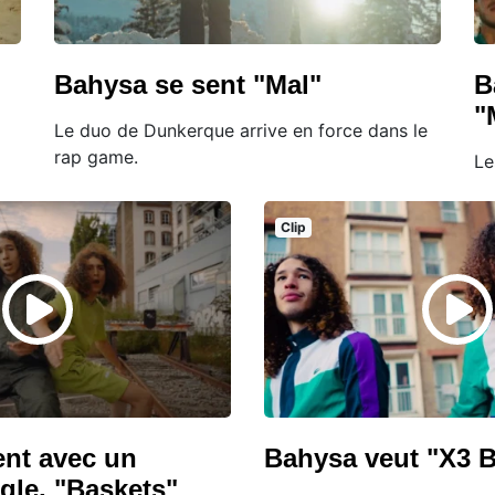
Bahysa se sent "Mal"
B
"
Le duo de Dunkerque arrive en force dans le
rap game.
Le
Clip
ent avec un
Bahysa veut "X3 
gle, "Baskets"