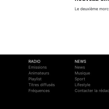
Le deuxième morc
RADIO
NEWS
Emissions
News
Animateurs
Musique
Playlist
Sport
Titres diffusés
Lifestyle
Fréquences
Contacter la réda