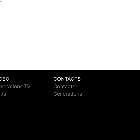
".
IDEO
CONTACTS
nerations TV
Contacter
ips
Generations