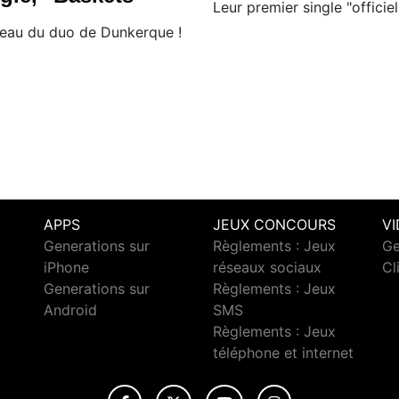
Leur premier single "officiel
eau du duo de Dunkerque !
APPS
JEUX CONCOURS
V
Generations sur
Règlements : Jeux
Ge
iPhone
réseaux sociaux
Cl
Generations sur
Règlements : Jeux
Android
SMS
c
Règlements : Jeux
téléphone et internet