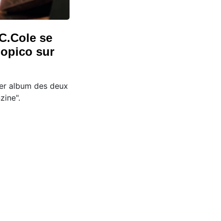
 C.Cole se
opico sur
ier album des deux
nzine".