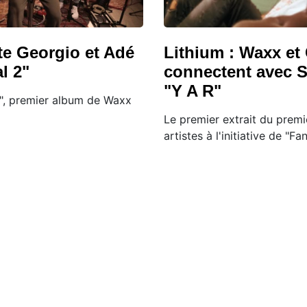
te Georgio et Adé
Lithium : Waxx et
l 2"
connectent avec S
"Y A R"
m", premier album de Waxx
Le premier extrait du prem
artistes à l'initiative de "Fa