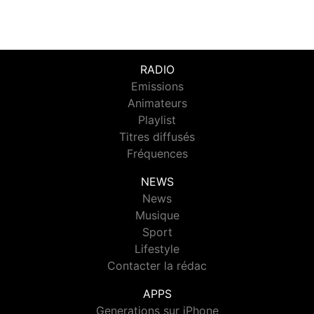
RADIO
Emissions
Animateurs
Playlist
Titres diffusés
Fréquences
NEWS
News
Musique
Sport
Lifestyle
Contacter la rédac
APPS
Generations sur iPhone