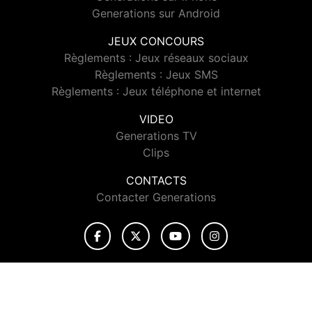
Generations sur Android
JEUX CONCOURS
Règlements : Jeux réseaux sociaux
Règlements : Jeux SMS
Règlements : Jeux téléphone et internet
VIDEO
Generations TV
Clips
CONTACTS
Contacter Generations
© 2026 Generations Tous droits réservés.
Signaler un contenu
-
Mentions légales
-
Politique de cookies
-