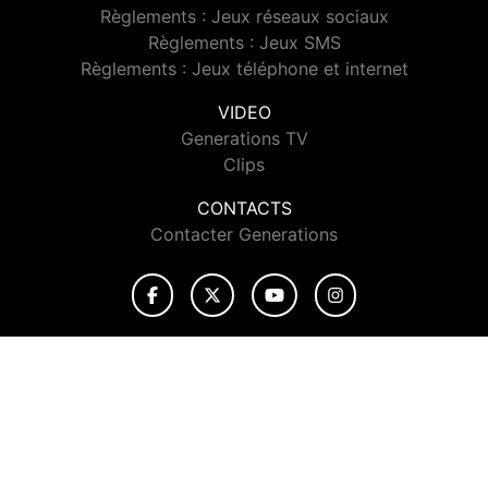
Règlements : Jeux réseaux sociaux
Règlements : Jeux SMS
Règlements : Jeux téléphone et internet
VIDEO
Generations TV
Clips
CONTACTS
Contacter Generations
© 2026 Generations Tous droits réservés.
Signaler un contenu
-
Mentions légales
-
Politique de cookies
-
Contact