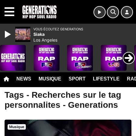
MENU
VOUS ÉCOUTEZ GENERATIONS
Siaka
Los Angeles
NEWS
MUSIQUE
SPORT
LIFESTYLE
RAD
Tags - Recherches sur le tag
personnalites - Generations
Musique