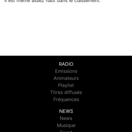
Il est même assez haut dans le classement.
RADIO
Emissions
Animateurs
Playlist
Titres diffusés
Fréquences
NEWS
News
Musique