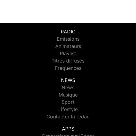
RADIO
Emissions
Animateurs
Playlist
Titres diffusés
Fréquences
NEWS
News
Musique
Sport
Lifestyle
Contacter la rédac
APPS