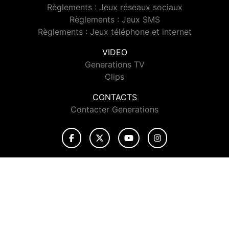
Règlements : Jeux réseaux sociaux
Règlements : Jeux SMS
Règlements : Jeux téléphone et internet
VIDEO
Generations TV
Clips
CONTACTS
Contacter Generations
© 2026 Generations Tous droits réservés.
Signaler un contenu
-
Mentions légales
-
Politique de cookies
-
Contact