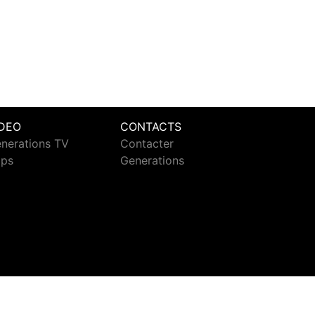
IDEO
CONTACTS
nerations TV
Contacter
ips
Generations