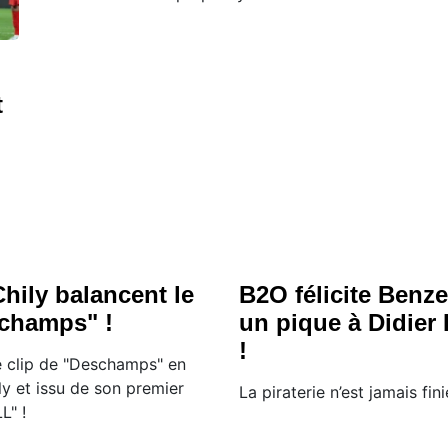
t
hily balancent le
B2O félicite Benz
schamps" !
un pique à Didie
!
e clip de "Deschamps" en
ly et issu de son premier
La piraterie n’est jamais fini
" !