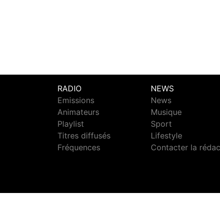
RADIO
NEWS
Emissions
News
Animateurs
Musique
Playlist
Sport
Titres diffusés
Lifestyle
Fréquences
Contacter la réda