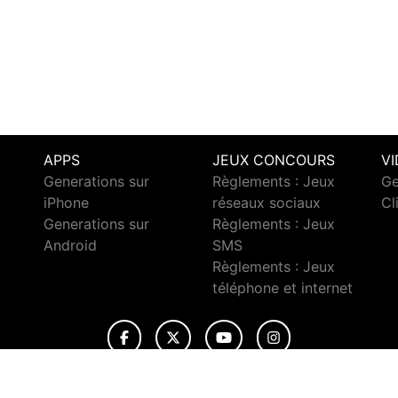
APPS
JEUX CONCOURS
V
Generations sur
Règlements : Jeux
Ge
iPhone
réseaux sociaux
Cl
Generations sur
Règlements : Jeux
Android
SMS
c
Règlements : Jeux
téléphone et internet