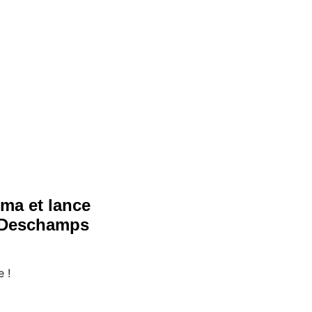
ema et lance
r Deschamps
e !