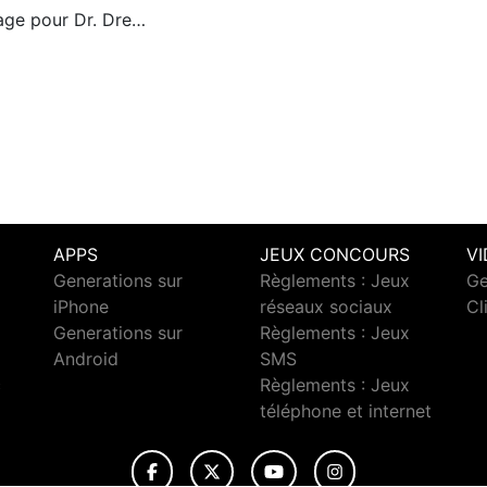
lage pour Dr. Dre…
APPS
JEUX CONCOURS
V
Generations sur
Règlements : Jeux
Ge
iPhone
réseaux sociaux
Cl
Generations sur
Règlements : Jeux
Android
SMS
c
Règlements : Jeux
téléphone et internet