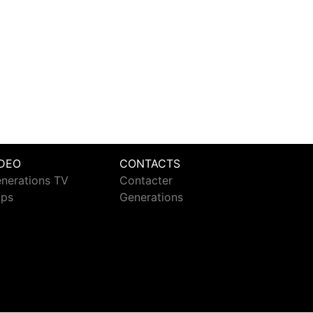
IDEO
CONTACTS
nerations TV
Contacter
ips
Generations