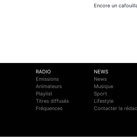
​Encore un cafouil
RADIO
NEWS
Emissions
News
Animateurs
Musique
Playlist
Sport
Titres diffusés
Lifestyle
Fréquences
Contacter la réda