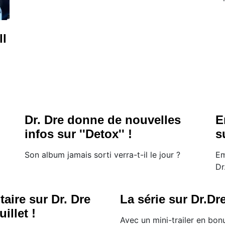
ll
.
Dr. Dre donne de nouvelles
E
infos sur ''Detox'' !
s
Son album jamais sorti verra-t-il le jour ?
​E
Dr
aire sur Dr. Dre
La série sur Dr.Dre
illet !
​Avec un mini-trailer en bonu