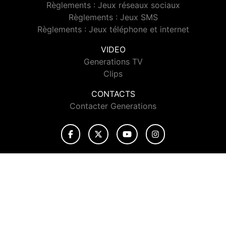
Règlements : Jeux réseaux sociaux
Règlements : Jeux SMS
Règlements : Jeux téléphone et internet
VIDEO
Generations TV
Clips
CONTACTS
Contacter Generations
© 2026 Generations Tous droits réservés.
Signaler un contenu
-
Mentions légales
-
Politique de cookies
-
Contact