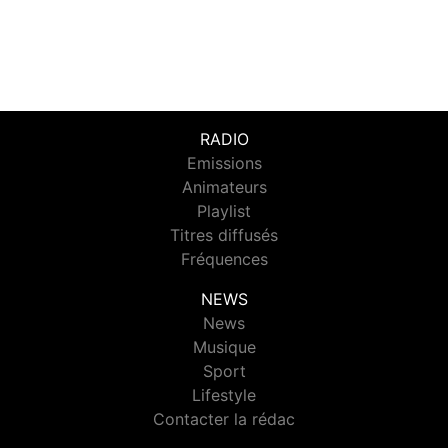
RADIO
Emissions
Animateurs
Playlist
Titres diffusés
Fréquences
NEWS
News
Musique
Sport
Lifestyle
Contacter la rédac