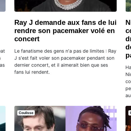
Ray J demande aux fans de lui
N
rendre son pacemaker volé en
c
concert
d
d
eat
Le fanatisme des gens n'a pas de limites : Ray
p
n
J s'est fait voler son pacemaker pendant son
pas
dernier concert, et il aimerait bien que ses
Ha
fans lui rendent.
Ni
co
pe
au
Coulisse