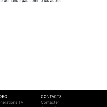
e demande pas comme les autres…
IDEO
CONTACTS
nerations TV
Contacter