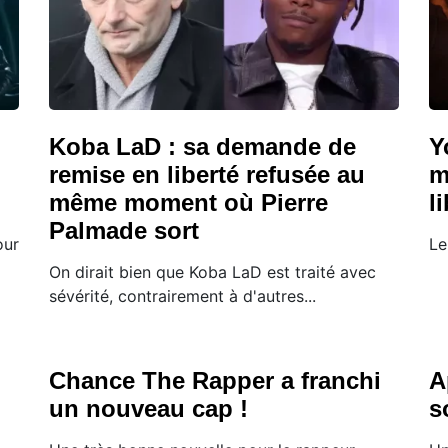
Koba LaD : sa demande de
Y
remise en liberté refusée au
m
même moment où Pierre
l
Palmade sort
our
Le
On dirait bien que Koba LaD est traité avec
sévérité, contrairement à d'autres...
Chance The Rapper a franchi
A
un nouveau cap !
s