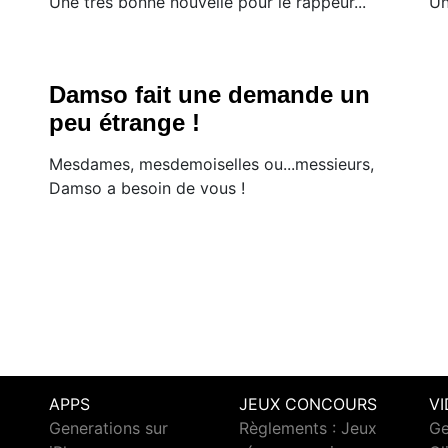
Une très bonne nouvelle pour le rappeur...
Un
Damso fait une demande un
peu étrange !
Mesdames, mesdemoiselles ou...messieurs,
Damso a besoin de vous !
APPS
JEUX CONCOURS
V
Generations sur
Règlements : Jeux
Ge