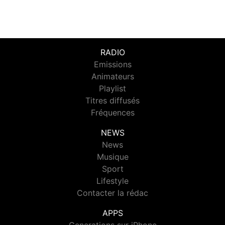
RADIO
Emissions
Animateurs
Playlist
Titres diffusés
Fréquences
NEWS
News
Musique
Sport
Lifestyle
Contacter la rédac
APPS