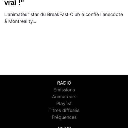
vrai !''
L'animateur star du BreakFast Club a confié l'anecdote
à Montreality...
RADIO
Emissions
Animateurs
Playlist
Titres diffusés
Fréquences