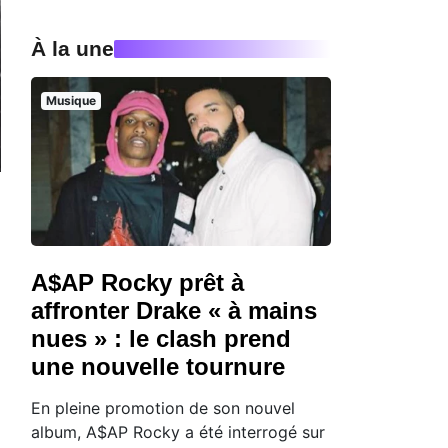
À la une
Musique
A$AP Rocky prêt à
affronter Drake « à mains
nues » : le clash prend
une nouvelle tournure
En pleine promotion de son nouvel
album, A$AP Rocky a été interrogé sur