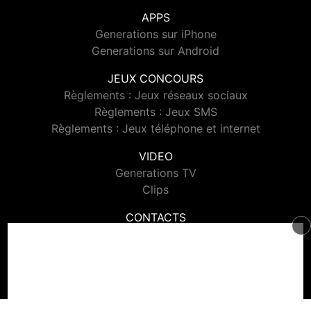
APPS
Generations sur iPhone
Generations sur Android
JEUX CONCOURS
Règlements : Jeux réseaux sociaux
Règlements : Jeux SMS
Règlements : Jeux téléphone et internet
VIDEO
Generations TV
Clips
CONTACTS
Contacter Generations