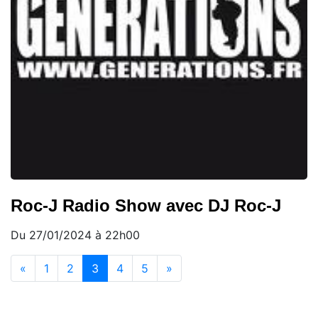
Roc-J Radio Show avec DJ Roc-J
Du 27/01/2024 à 22h00
(current)
«
1
2
3
4
5
»