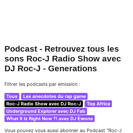
Podcast - Retrouvez tous les
sons Roc-J Radio Show avec
DJ Roc-J - Generations
Filtrer les podcasts par emission :
Tous
Les anecdotes du rap game
Roc-J Radio Show avec DJ Roc-J
Top Africa
Underground Explorer avec DJ Fab
What It Iz Right Now ?! avec DJ Ewone
Vous pouvez vous aussi abonner au Podcast "Roc-J