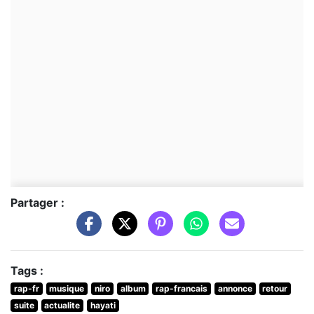
Partager :
Tags :
rap-fr
musique
niro
album
rap-francais
annonce
retour
suite
actualite
hayati