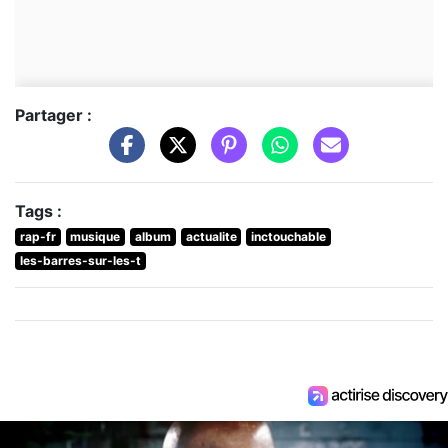
Partager :
Tags :
rap-fr
musique
album
actualite
inctouchable
les-barres-sur-les-t