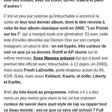
liste des invités, avec du Rohff, du AP, Kaaris et plein
d'autres !
C'est un peu par surprise qu'Intouchable a annoncé la
sortie de
leur tout dernier album, dont le titre renvoie à
celui de leur album classique sorti en 2000, "Les Points
sur les I"
, qui a marqué toute une génération. Et avec cette
liste d'invités dévoilée par Demon One sur son compte
Instagram, on peut le dire :
on est hypés, très curieux de
voir ce que ça va donner. Rohff et AP réunis
sur le
même morceau,
Soso Maness présent
(lui qui a posé son
premier titre officiel avec Intouchable, à 13 piges, en 2000),
mais aussi
Fresh LaDouille
, porte-drapeau actuel du 94,
KDR, Rata, mais aussi
Keblack, Kaaris, et enfin, Liberty
et Karlito.
Bref,
du très lourd au programme
, même s'il y a des
noms un peu moins gros dans le lot, on est vraiment
curieux de savoir dans quel style de rap va rapper tout
ce beau monde : est-ce que ce sera old school ? Full