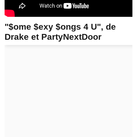
"$ome $exy $ongs 4 U", de
Drake et PartyNextDoor