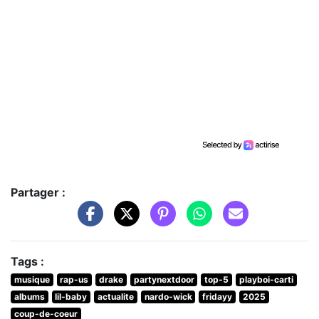
Partager :
Tags :
musique
rap-us
drake
partynextdoor
top-5
playboi-carti
albums
lil-baby
actualite
nardo-wick
fridayy
2025
coup-de-coeur