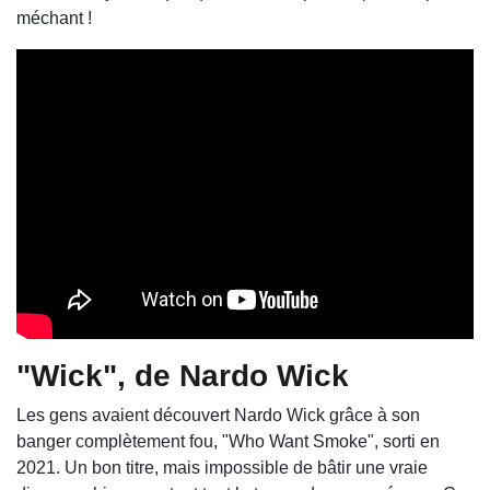
méchant !
"Wick", de Nardo Wick
Les gens avaient découvert Nardo Wick grâce à son
banger complètement fou, "Who Want Smoke", sorti en
2021. Un bon titre, mais impossible de bâtir une vraie