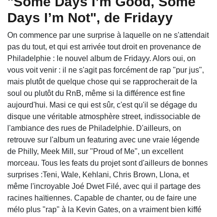
"Some Days I’m Good, Some
Days I’m Not", de Fridayy
On commence par une surprise à laquelle on ne s'attendait
pas du tout, et qui est arrivée tout droit en provenance de
Philadelphie : le nouvel album de Fridayy. Alors oui, on
vous voit venir : il ne s'agit pas forcément de rap "pur jus",
mais plutôt de quelque chose qui se rapprocherait de la
soul ou plutôt du RnB, même si la différence est fine
aujourd'hui. Masi ce qui est sûr, c'est qu'il se dégage du
disque une véritable atmosphère street, indissociable de
l'ambiance des rues de Philadelphie. D'ailleurs, on
retrouve sur l'album un featuring avec une vraie légende
de Philly, Meek Mill, sur "Proud of Me", un excellent
morceau. Tous les feats du projet sont d'ailleurs de bonnes
surprises :Teni, Wale, Kehlani, Chris Brown, Llona, et
même l'incroyable Joé Dwet Filé, avec qui il partage des
racines haïtiennes. Capable de chanter, ou de faire une
mélo plus "rap" à la Kevin Gates, on a vraiment bien kiffé