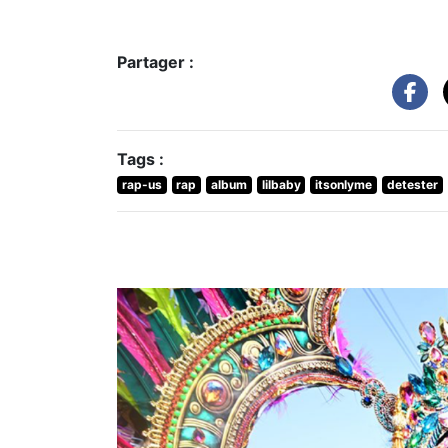
Partager :
Tags :
rap-us
rap
album
lilbaby
itsonlyme
detester