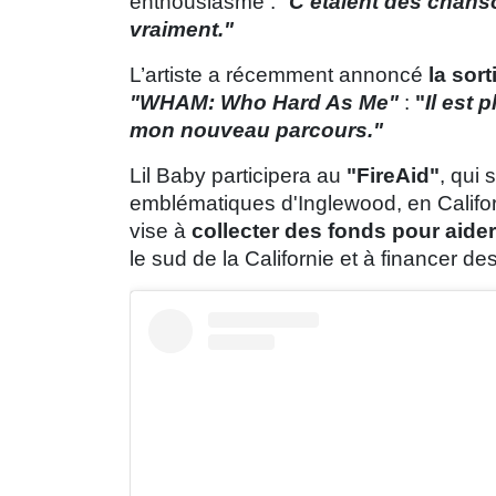
enthousiasme : "
C'étaient des chanso
vraiment."
L’artiste a récemment annoncé
la sor
"WHAM: Who Hard As Me"
:
"
Il
est pl
mon nouveau parcours."
Lil Baby participera au
"FireAid"
, qui 
emblématiques d'Inglewood, en Californi
vise à
collecter des fonds pour aide
le sud de la Californie et à financer de