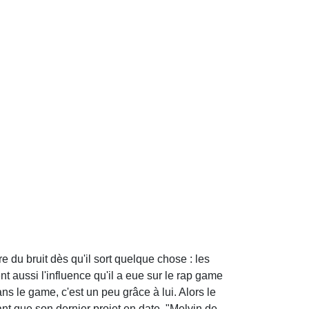
 du bruit dès qu'il sort quelque chose : les
t aussi l'influence qu'il a eue sur le rap game
s le game, c'est un peu grâce à lui. Alors le
ant que son dernier projet en date, "Melvin de