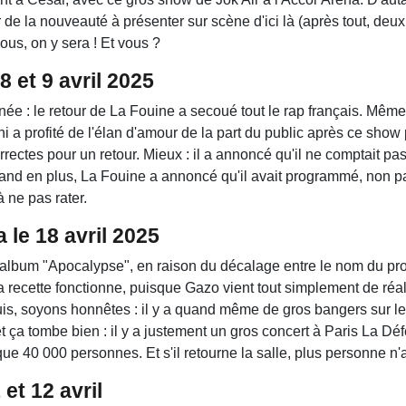
r de la nouveauté à présenter sur scène d'ici là (après tout, deux
us, on y sera ! Et vous ?
8 et 9 avril 2025
année : le retour de La Fouine a secoué tout le rap français. Mêm
 profité de l'élan d'amour de la part du public après ce show 
ectes pour un retour. Mieux : il a annoncé qu'il ne comptait pas rep
quand en plus, La Fouine a annoncé qu'il avait programmé, non 
 ne pas rater.
le 18 avril 2025
on album "Apocalypse", en raison du décalage entre le nom du proj
a recette fonctionne, puisque Gazo vient tout simplement de réa
uis, soyons honnêtes : il y a quand même de gros bangers sur l
t ça tombe bien : il y a justement un gros concert à Paris La Dé
que 40 000 personnes. Et s'il retourne la salle, plus personne n'a
et 12 avril