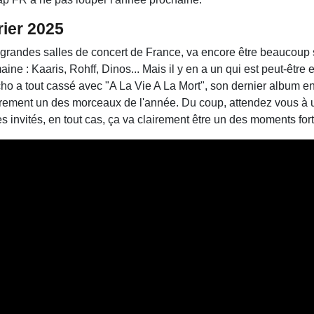
rier 2025
grandes salles de concert de France, va encore être beaucoup s
e : Kaaris, Rohff, Dinos... Mais il y en a un qui est peut-être e
ho a tout cassé avec "A La Vie A La Mort", son dernier album e
airement un des morceaux de l'année. Du coup, attendez vous à 
 invités, en tout cas, ça va clairement être un des moments fort