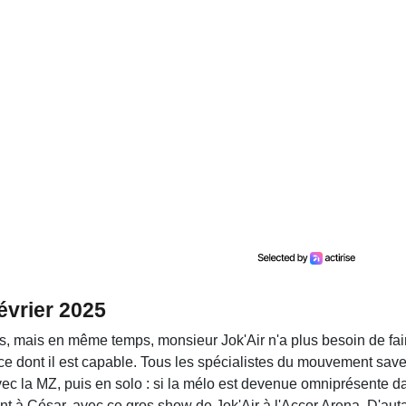
février 2025
, mais en même temps, monsieur Jok'Air n'a plus besoin de faire
 ce dont il est capable. Tous les spécialistes du mouvement saven
c la MZ, puis en solo : si la mélo est devenue omniprésente dan
ent à César, avec ce gros show de Jok'Air à l'Accor Arena. D'aut