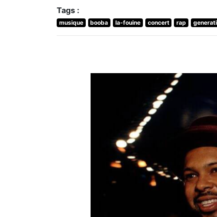
Tags :
musique
booba
la-fouine
concert
rap
generat