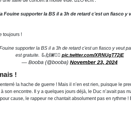
 une salle de concert à moitié vide. B2O écrit :
a Fouine supporter la BS il a 3h de retard c’est un fiasco y ve
 toujours !
uine supporter la BS il a 3h de retard c'est un fiasco y veut pas 
est gratuite. 🦾🙌🏾🏴‍☠️
pic.twitter.com/XRNUgT72jE
— Booba (@booba)
November 23, 2024
mais !
enterré la hache de guerre ! Mais il n’en est rien, puisque le p
son encontre. Il y a quelques jours déjà, le Duc n’avait pas m
 pour cause, le rappeur ne chantait absolument pas en rythme 