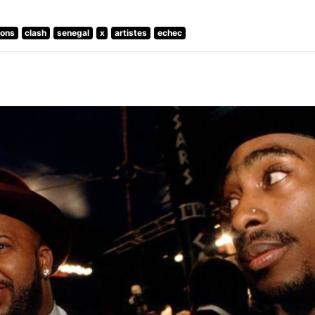
ions
clash
senegal
x
artistes
echec