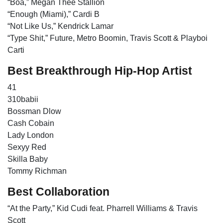
“Boa,” Megan Thee Stallion
“Enough (Miami),” Cardi B
“Not Like Us,” Kendrick Lamar
“Type Shit,” Future, Metro Boomin, Travis Scott & Playboi
Carti
Best Breakthrough Hip-Hop Artist
41
310babii
Bossman Dlow
Cash Cobain
Lady London
Sexyy Red
Skilla Baby
Tommy Richman
Best Collaboration
“At the Party,” Kid Cudi feat. Pharrell Williams & Travis
Scott