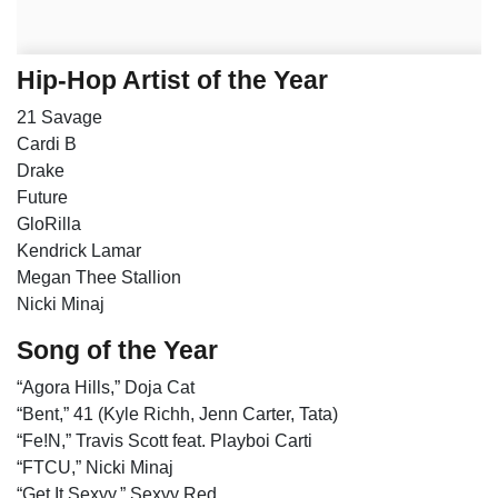
Hip-Hop Artist of the Year
21 Savage
Cardi B
Drake
Future
GloRilla
Kendrick Lamar
Megan Thee Stallion
Nicki Minaj
Song of the Year
“Agora Hills,” Doja Cat
“Bent,” 41 (Kyle Richh, Jenn Carter, Tata)
“Fe!N,” Travis Scott feat. Playboi Carti
“FTCU,” Nicki Minaj
“Get It Sexyy,” Sexyy Red