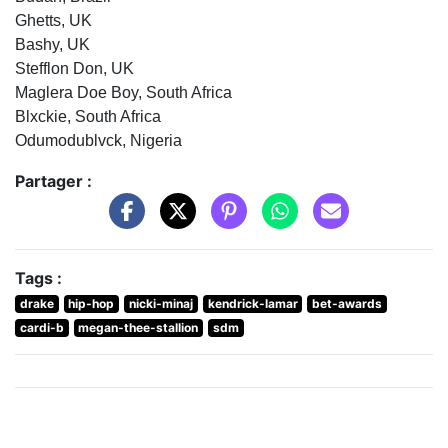
Ghetts, UK
Bashy, UK
Stefflon Don, UK
Maglera Doe Boy, South Africa
Blxckie, South Africa
Odumodublvck, Nigeria
Partager :
Tags :
drake
hip-hop
nicki-minaj
kendrick-lamar
bet-awards
cardi-b
megan-thee-stallion
sdm