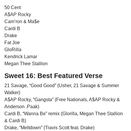
50 Cent
A$AP Rocky
Cam’ron & Ma$e
Cardi B
Drake
Fat Joe
GloRilla
Kendrick Lamar
Megan Thee Stallion
Sweet 16: Best Featured Verse
21 Savage, “Good Good” (Usher, 21 Savage & Summer
Walker)
A$AP Rocky, “Gangsta” (Free Nationals, A$AP Rocky &
Anderson .Paak)
Cardi B, “Wanna Be” remix (Glorilla, Megan Thee Stallion
& Cardi B)
Drake, “Meltdown” (Travis Scott feat. Drake)