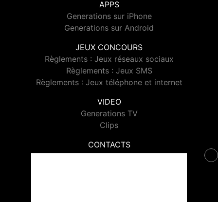
APPS
Generations sur iPhone
Generations sur Android
JEUX CONCOURS
Règlements : Jeux réseaux sociaux
Règlements : Jeux SMS
Règlements : Jeux téléphone et internet
VIDEO
Generations TV
Clips
CONTACTS
Contacter Generations