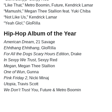
“Like That,” Metro Boomin, Future, Kendrick Lamar
“Mamushi,” Megan Thee Stallion feat. Yuki Chiba
“Not Like Us,” Kendrick Lamar
“Yeah Glo!,” GloRilla
Hip-Hop Album of the Year
American Dream
, 21 Savage
Ehhthang Ehhthang
, GloRilla
For All the Dogs Scary Hours Edition
, Drake
In Sexyy We Trust
, Sexyy Red
Megan
, Megan Thee Stallion
One of Wun
, Gunna
Pink Friday 2
, Nicki Minaj
Utopia
, Travis Scott
We Don’t Trust You
, Future & Metro Boomin