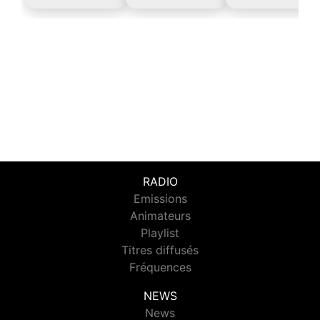
RADIO
Emissions
Animateurs
Playlist
Titres diffusés
Fréquences
NEWS
News