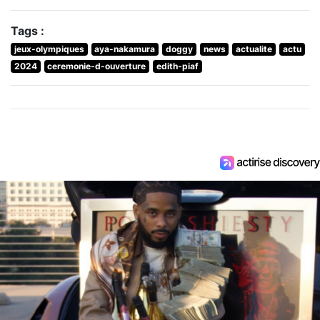
Tags :
jeux-olympiques
aya-nakamura
doggy
news
actualite
actu
2024
ceremonie-d-ouverture
edith-piaf