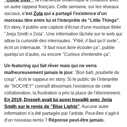
un autre rappeur français. Cette semaine, sur les réseaux
sociaux,
c'est
Zola
qui a partagé l'existence d'un
morceau titre entre lui et l'interprète de "Little Things"
.
En story, il publie une capture d'écran d'une musique titrée
"Jorja Smith x Zola". Une information lâchée sur le web qui
attise la curiosité des internautes.
"Pitié, il faut qu'il sorte"
,
écrit un internaute.
"Il faut nous faire écouter ça"
, publie
quelqu'un d'autre, ou encore
"Curieux d'entendre ça"
.
Un featuring qui fait rêver mais qui ne verra
malheureusement jamais le jour.
"Bon bah, poubelle du
coup"
, écrit le rappeur en story. Si le public de l'interprète
de "NOCHEY" connaît désormais l'existence de cette
collaboration, la frustration a pris la place de l'étonnement.
En 2019,
Dosseh
avait lui aussi travaillé avec
Jorja
Smith
sur le remix de "Blue Lights"
. Aucune autre
information n'a été partagée par l'artiste. Peut-être s'agit-il
d'un nouveau remix ?
Réponse peut-être jamais.