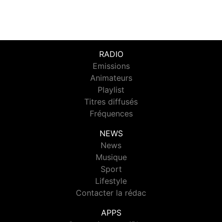
RADIO
Emissions
Animateurs
Playlist
Titres diffusés
Fréquences
NEWS
News
Musique
Sport
Lifestyle
Contacter la rédac
APPS