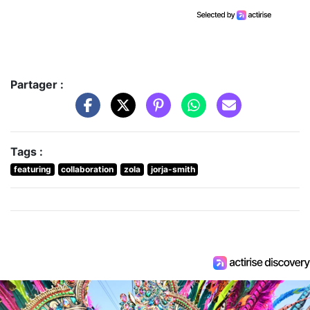
Partager :
Tags :
featuring
collaboration
zola
jorja-smith