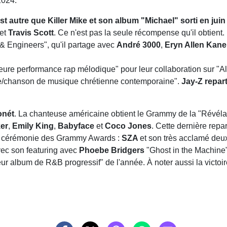
2024.
t autre que Killer Mike et son album "Michael" sorti en juin
et
Travis Scott
. Ce n'est pas la seule récompense qu'il obtient
 & Engineers", qu'il partage avec
André 3000
,
Eryn Allen Kan
eure performance rap mélodique" pour leur collaboration sur "All
e/chanson de musique chrétienne contemporaine".
Jay-Z repar
onét
. La chanteuse américaine obtient le Grammy de la "Révélat
er
,
Emily King
,
Babyface
et
Coco Jones
. Cette dernière repa
e cérémonie des Grammy Awards :
SZA
et son très acclamé deu
ec son featuring avec
Phoebe Bridgers
"Ghost in the Machine
eur album de R&B progressif" de l'année. À noter aussi la victoi