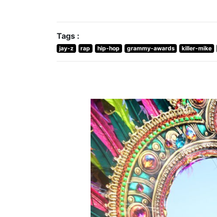
Tags :
jay-z
rap
hip-hop
grammy-awards
killer-mike