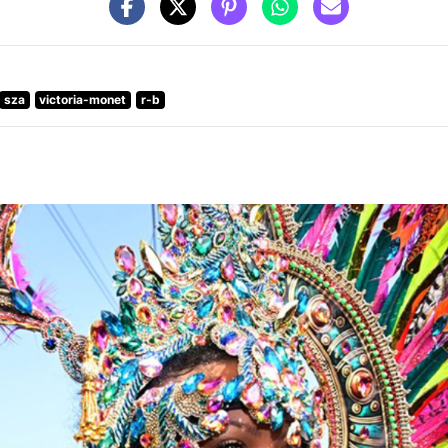
sza
victoria-monet
r-b