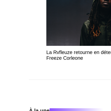
La Rvfleuze retourne en déte
Freeze Corleone
À la une