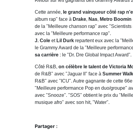
Retour sur les gagnants des Grammy Awards 
Cette année,
le grand vainqueur côté rap n'es
album rap" face à
Drake
,
Nas
,
Metro Boomin
de la "Meilleure chanson rap" avec "Scientists
avec la "Meilleure performance rap".
J. Cole
et
Lil Durk
repartent eux avec la "Meill
le
Grammy Award de la "Meilleure performanc
sa carrière
: le "Dr. Dre Global Impact Award".
Côté R&B,
on célèbre le talent de Victoria M
de R&B" avec "Jaguar II" face à
Summer Walk
R&B" avec "ICU". Autre gagnante de cette 66
"Meilleure performance Pop en duo/groupe" av
avec "Snooze". "SOS" obtient le prix du "Meill
musique afro" avec son hit, "Water".
Partager :