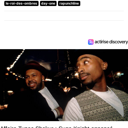
le-roi-des-ombres
day-one
rapunchline