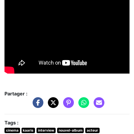
Partager :
Tags :
cinema
kaaris
interview
nouvel-album
acteur