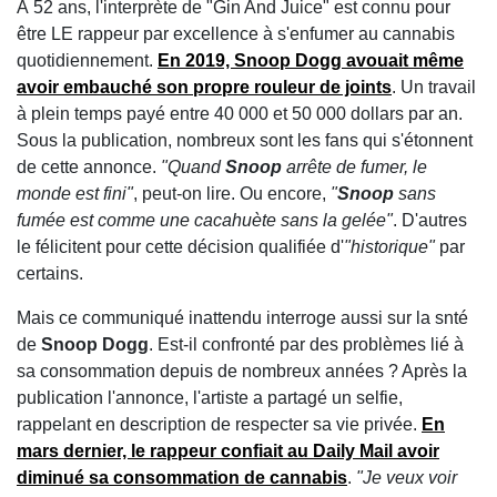
À 52 ans, l'interprète de "Gin And Juice" est connu pour
être LE rappeur par excellence à s'enfumer au cannabis
quotidiennement.
En 2019,
Snoop Dogg
avouait même
avoir embauché son propre rouleur de joints
. Un travail
à plein temps payé entre 40 000 et 50 000 dollars par an.
Sous la publication, nombreux sont les fans qui s'étonnent
de cette annonce.
"Quand
Snoop
arrête de fumer, le
monde est fini"
, peut-on lire. Ou encore,
"
Snoop
sans
fumée est comme une cacahuète sans la gelée"
. D'autres
le félicitent pour cette décision qualifiée d'
"historique"
par
certains.
Mais ce communiqué inattendu interroge aussi sur la snté
de
Snoop Dogg
. Est-il confronté par des problèmes lié à
sa consommation depuis de nombreux années ? Après la
publication l'annonce, l'artiste a partagé un selfie,
rappelant en description de respecter sa vie privée.
En
mars dernier, le rappeur confiait au Daily Mail avoir
diminué sa consommation de cannabis
.
"Je veux voir