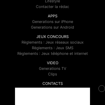
Lifestyle
Contacter la rédac
APPS
Generations sur iPhone
Generations sur Android
JEUX CONCOURS
Règlements : Jeux réseaux sociaux
Règlements : Jeux SMS
Règlements : Jeux téléphone et internet
VIDEO
Generations TV
Clips
CONTACTS
Contacter Generations