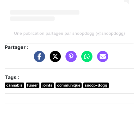
Une publication partagée par snoopdogg (@snoopdogg)
Partager :
Tags :
cannabis
fumer
joints
communique
snoop-dogg